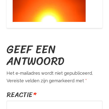
O
U
R
GEEF EEN
S
ANTWOORD
T
Het e-mailadres wordt niet gepubliceerd.
Vereiste velden zijn gemarkeerd met
*
R
REACTIE
*