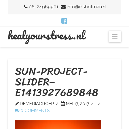
06-24969901
info@elsbotman.nl
H
healyourstress.nl
Nav
E
A
SUN-PROJECT-
SLIDER–
L
E1413927689848
Y
DEMEDIAGROEP
MEI 17, 2017
0 COMMENTS