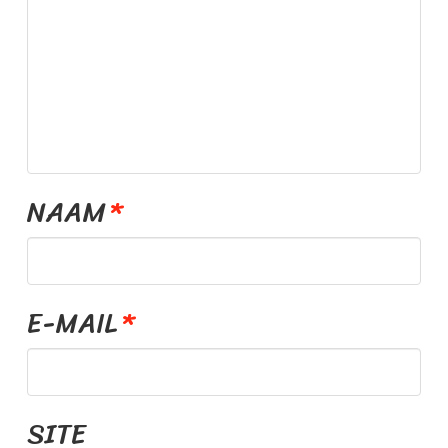
E
S
S
.
NAAM
*
N
L
E-MAIL
*
SITE