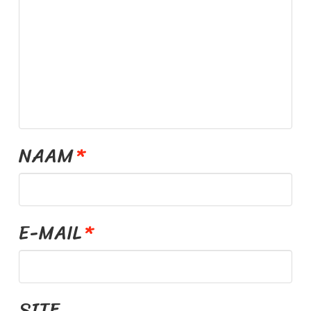
E
S
S
.
NAAM
*
N
L
E-MAIL
*
SITE