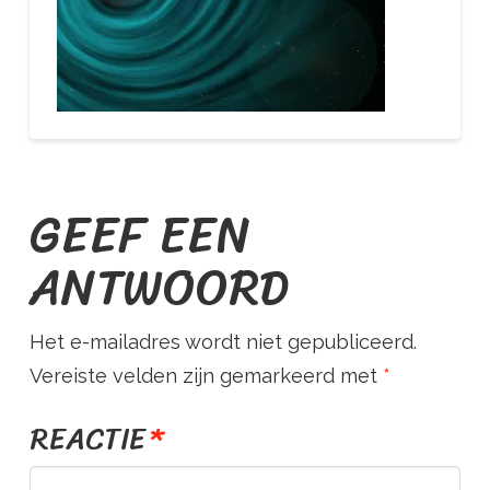
O
U
R
GEEF EEN
S
ANTWOORD
T
Het e-mailadres wordt niet gepubliceerd.
R
Vereiste velden zijn gemarkeerd met
*
REACTIE
*