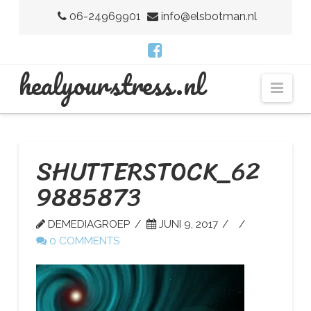
06-24969901
info@elsbotman.nl
H
healyourstress.nl
Nav
E
A
SHUTTERSTOCK_62
9885873
L
DEMEDIAGROEP
JUNI 9, 2017
0 COMMENTS
Y