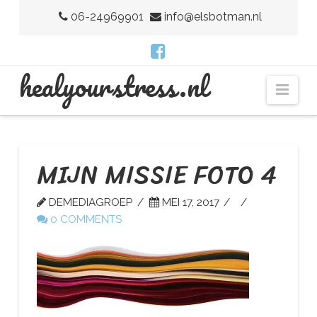
06-24969901
info@elsbotman.nl
H
healyourstress.nl
Nav
E
A
MIJN MISSIE FOTO 4
DEMEDIAGROEP
MEI 17, 2017
L
0 COMMENTS
Y