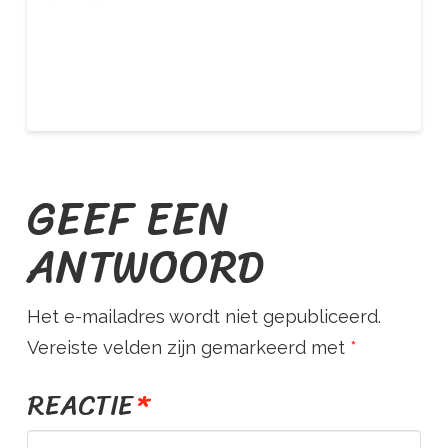
O
U
R
GEEF EEN
S
ANTWOORD
T
Het e-mailadres wordt niet gepubliceerd.
R
Vereiste velden zijn gemarkeerd met
*
REACTIE
*