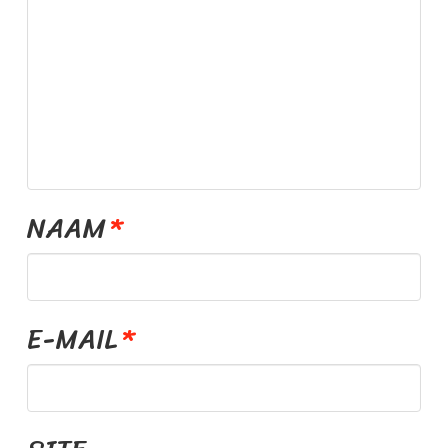
E
S
S
.
NAAM
*
N
L
E-MAIL
*