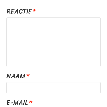
E
S
REACTIE
*
S
.
N
L
NAAM
*
E-MAIL
*