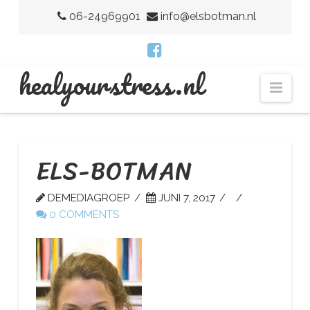
06-24969901
info@elsbotman.nl
H
healyourstress.nl
Nav
E
A
ELS-BOTMAN
DEMEDIAGROEP
JUNI 7, 2017
L
0 COMMENTS
Y