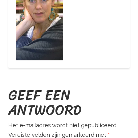
O
U
R
S
T
GEEF EEN
ANTWOORD
R
Het e-mailadres wordt niet gepubliceerd.
Vereiste velden zijn gemarkeerd met
*